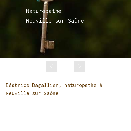
Naturopathe
Naturopathe
Naturopathe
Naturopathe
Neuville sur Saône
Neuville sur Saône
Neuville sur Saône
Neuville sur Saône
Slide précédent
Slide suivant
Béatrice Dagallier, naturopathe à
Neuville sur Saône