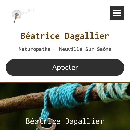
Béatrice Dagallier
Naturopathe - Neuville Sur Saône
Appeler
Béatrice Dagallier
Béatrice Dagallier
Béatrice Dagallier
Béatrice Dagallier