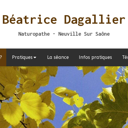
Béatrice Dagallier
Naturopathe - Neuville Sur Saône
?
Pratiques
La séance
Infos pratiques
Té