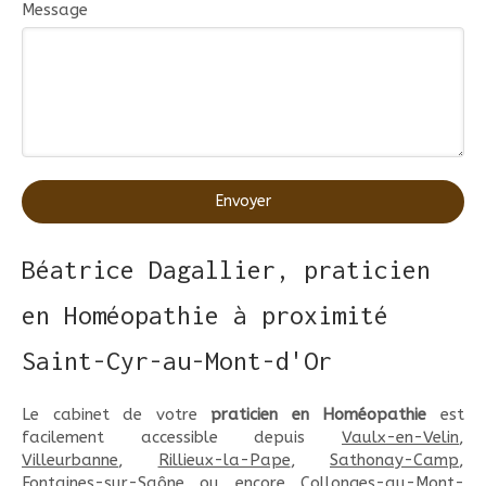
Message
Envoyer
Béatrice Dagallier, praticien
en Homéopathie à proximité
Saint-Cyr-au-Mont-d'Or
Le cabinet de votre
praticien en Homéopathie
est
facilement accessible depuis
Vaulx-en-Velin
,
Villeurbanne
,
Rillieux-la-Pape
,
Sathonay-Camp
,
Fontaines-sur-Saône
ou encore
Collonges-au-Mont-