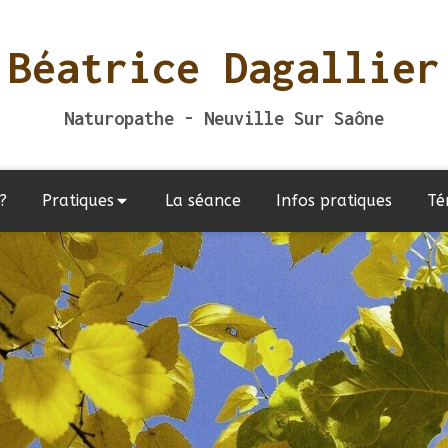
Béatrice Dagallier
Naturopathe - Neuville Sur Saône
?
Pratiques
La séance
Infos pratiques
Té