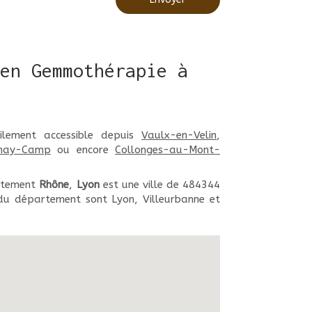
en Gemmothérapie à
lement accessible depuis
Vaulx-en-Velin
,
nay-Camp
ou encore
Collonges-au-Mont-
rtement
Rhône
,
Lyon
est une ville de 484344
 du département sont Lyon, Villeurbanne et