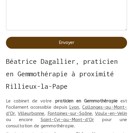
Envoyer
Béatrice Dagallier, praticien
en Gemmothérapie à proximité
Rillieux-la-Pape
Le cabinet de votre
praticien en Gemmothérapie
est
facilement accessible depuis
Lyon
,
Collonges-au-Mont-
d'Or
,
Villeurbanne
,
Fontaines-sur-Saône
,
Vaulx-en-Velin
ou encore
Saint-Cyr-au-Mont-d'Or
pour une
consultation de gemmothérapie.